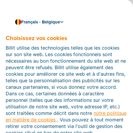
Français - Belgique
Choisissez vos cookies
Comment pouvons-nous vous aider ?
Articles d’aide
Billit utilise des technologies telles que les cookies
sur son site web. Les cookies fonctionnels sont
Dans cette section du site Web Billit, vous trouverez
nécessaires au bon fonctionnement du site web et ne
des manuels et des informations sur toutes les
peuvent être refusés. Billit utilise également des
fonctions de Billit. Vous pouvez trouver des articles
cookies pour améliorer ce site web et à d'autres fins,
d’aide via le moteur de recherche ou le menu structuré
telles que la personnalisation des publicités sur les
à gauche.
canaux partenaires, si vous donnez votre accord.
Dans ce cas, certaines données à caractère
Cherchez
personnel (telles que des informations sur votre
utilisation de notre site web, votre adresse IP, etc.)
sont traitées comme décrit dans notre
notre politique
en matière de cookies
. Vous pouvez à tout moment
Peppol
retirer votre consentement via l'outil de gestion des
cookies situé en bas de notre site web.