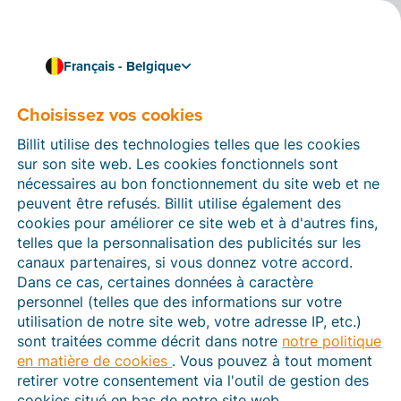
Français - Belgique
Choisissez vos cookies
Comment pouvons-nous vous aider ?
Articles d’aide
Billit utilise des technologies telles que les cookies
sur son site web. Les cookies fonctionnels sont
Dans cette section du site Web Billit, vous trouverez
nécessaires au bon fonctionnement du site web et ne
des manuels et des informations sur toutes les
peuvent être refusés. Billit utilise également des
fonctions de Billit. Vous pouvez trouver des articles
cookies pour améliorer ce site web et à d'autres fins,
d’aide via le moteur de recherche ou le menu structuré
telles que la personnalisation des publicités sur les
à gauche.
canaux partenaires, si vous donnez votre accord.
Dans ce cas, certaines données à caractère
Cherchez
personnel (telles que des informations sur votre
utilisation de notre site web, votre adresse IP, etc.)
sont traitées comme décrit dans notre
notre politique
en matière de cookies
. Vous pouvez à tout moment
Peppol
retirer votre consentement via l'outil de gestion des
cookies situé en bas de notre site web.