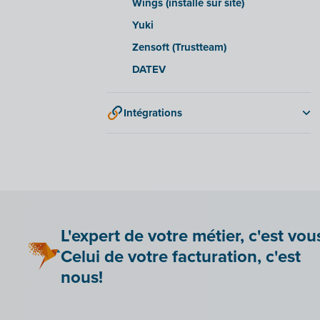
Wings (installé sur site)
Yuki
Zensoft (Trustteam)
DATEV
Intégrations
Adminpulse
Anlisa
Bancontact Pay Wero
Be Paid
Lier Billit à votre boutique en ligne
L'expert de votre métier, c'est vou
Bookingplanner by Stardekk
Celui de votre facturation, c'est
Car-Pass
nous!
Cashplannr
CEBEO