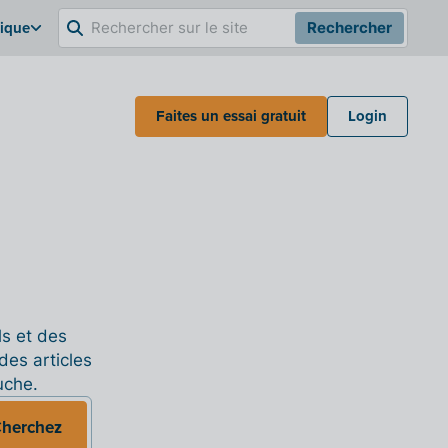
gique
Rechercher
Faites un essai gratuit
Login
ls et des
des articles
uche.
herchez