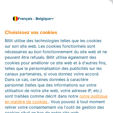
Français - Belgique
Choisissez vos cookies
Comment pouvons-nous vous aider ?
Articles d’aide
Billit utilise des technologies telles que les cookies
sur son site web. Les cookies fonctionnels sont
Dans cette section du site Web Billit, vous trouverez
nécessaires au bon fonctionnement du site web et ne
des manuels et des informations sur toutes les
peuvent être refusés. Billit utilise également des
fonctions de Billit. Vous pouvez trouver des articles
cookies pour améliorer ce site web et à d'autres fins,
d’aide via le moteur de recherche ou le menu structuré
telles que la personnalisation des publicités sur les
à gauche.
canaux partenaires, si vous donnez votre accord.
Dans ce cas, certaines données à caractère
Cherchez
personnel (telles que des informations sur votre
utilisation de notre site web, votre adresse IP, etc.)
sont traitées comme décrit dans notre
notre politique
en matière de cookies
. Vous pouvez à tout moment
Peppol
retirer votre consentement via l'outil de gestion des
cookies situé en bas de notre site web.