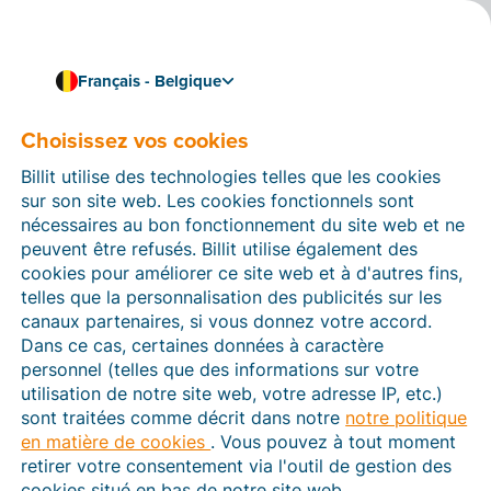
Français - Belgique
Choisissez vos cookies
Comment pouvons-nous vous aider ?
Articles d’aide
Billit utilise des technologies telles que les cookies
sur son site web. Les cookies fonctionnels sont
Dans cette section du site Web Billit, vous trouverez
nécessaires au bon fonctionnement du site web et ne
des manuels et des informations sur toutes les
peuvent être refusés. Billit utilise également des
fonctions de Billit. Vous pouvez trouver des articles
cookies pour améliorer ce site web et à d'autres fins,
d’aide via le moteur de recherche ou le menu structuré
telles que la personnalisation des publicités sur les
à gauche.
canaux partenaires, si vous donnez votre accord.
Dans ce cas, certaines données à caractère
Cherchez
personnel (telles que des informations sur votre
utilisation de notre site web, votre adresse IP, etc.)
sont traitées comme décrit dans notre
notre politique
en matière de cookies
. Vous pouvez à tout moment
Peppol
retirer votre consentement via l'outil de gestion des
cookies situé en bas de notre site web.