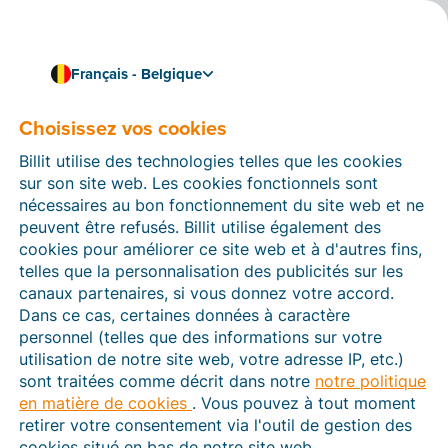
Français - Belgique
Choisissez vos cookies
Comment pouvons-nous vous aider ?
Articles d’aide
Billit utilise des technologies telles que les cookies
sur son site web. Les cookies fonctionnels sont
Dans cette section du site Web Billit, vous trouverez
nécessaires au bon fonctionnement du site web et ne
des manuels et des informations sur toutes les
peuvent être refusés. Billit utilise également des
fonctions de Billit. Vous pouvez trouver des articles
cookies pour améliorer ce site web et à d'autres fins,
d’aide via le moteur de recherche ou le menu structuré
telles que la personnalisation des publicités sur les
à gauche.
canaux partenaires, si vous donnez votre accord.
Dans ce cas, certaines données à caractère
Cherchez
personnel (telles que des informations sur votre
utilisation de notre site web, votre adresse IP, etc.)
sont traitées comme décrit dans notre
notre politique
en matière de cookies
. Vous pouvez à tout moment
Peppol
retirer votre consentement via l'outil de gestion des
cookies situé en bas de notre site web.