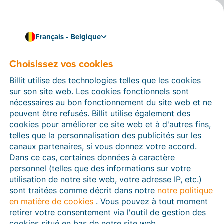
Français - Belgique
Choisissez vos cookies
Comment pouvons-nous vous aider ?
Articles d’aide
Billit utilise des technologies telles que les cookies
sur son site web. Les cookies fonctionnels sont
Dans cette section du site Web Billit, vous trouverez
nécessaires au bon fonctionnement du site web et ne
des manuels et des informations sur toutes les
peuvent être refusés. Billit utilise également des
fonctions de Billit. Vous pouvez trouver des articles
cookies pour améliorer ce site web et à d'autres fins,
d’aide via le moteur de recherche ou le menu structuré
telles que la personnalisation des publicités sur les
à gauche.
canaux partenaires, si vous donnez votre accord.
Dans ce cas, certaines données à caractère
Cherchez
personnel (telles que des informations sur votre
utilisation de notre site web, votre adresse IP, etc.)
sont traitées comme décrit dans notre
notre politique
en matière de cookies
. Vous pouvez à tout moment
Peppol
retirer votre consentement via l'outil de gestion des
cookies situé en bas de notre site web.