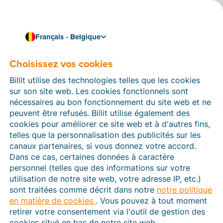
Français - Belgique
Choisissez vos cookies
Comment pouvons-nous vous aider ?
Articles d’aide
Billit utilise des technologies telles que les cookies
sur son site web. Les cookies fonctionnels sont
Dans cette section du site Web Billit, vous trouverez
nécessaires au bon fonctionnement du site web et ne
des manuels et des informations sur toutes les
peuvent être refusés. Billit utilise également des
fonctions de Billit. Vous pouvez trouver des articles
cookies pour améliorer ce site web et à d'autres fins,
d’aide via le moteur de recherche ou le menu structuré
telles que la personnalisation des publicités sur les
à gauche.
canaux partenaires, si vous donnez votre accord.
Dans ce cas, certaines données à caractère
Cherchez
personnel (telles que des informations sur votre
utilisation de notre site web, votre adresse IP, etc.)
sont traitées comme décrit dans notre
notre politique
en matière de cookies
. Vous pouvez à tout moment
Peppol
retirer votre consentement via l'outil de gestion des
cookies situé en bas de notre site web.