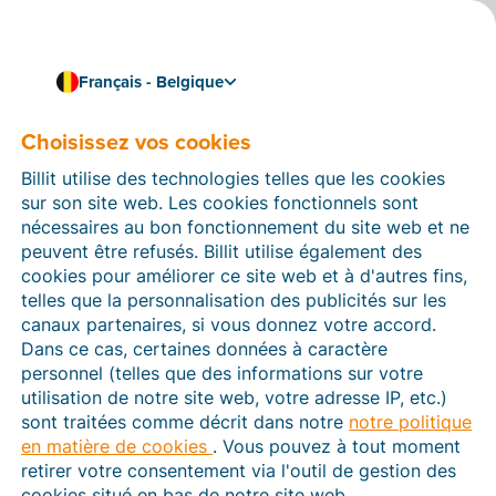
Français - Belgique
Choisissez vos cookies
Comment pouvons-nous vous aider ?
Articles d’aide
Billit utilise des technologies telles que les cookies
sur son site web. Les cookies fonctionnels sont
Dans cette section du site Web Billit, vous trouverez
nécessaires au bon fonctionnement du site web et ne
des manuels et des informations sur toutes les
peuvent être refusés. Billit utilise également des
fonctions de Billit. Vous pouvez trouver des articles
cookies pour améliorer ce site web et à d'autres fins,
d’aide via le moteur de recherche ou le menu structuré
telles que la personnalisation des publicités sur les
à gauche.
canaux partenaires, si vous donnez votre accord.
Dans ce cas, certaines données à caractère
Cherchez
personnel (telles que des informations sur votre
utilisation de notre site web, votre adresse IP, etc.)
sont traitées comme décrit dans notre
notre politique
en matière de cookies
. Vous pouvez à tout moment
Peppol
retirer votre consentement via l'outil de gestion des
cookies situé en bas de notre site web.