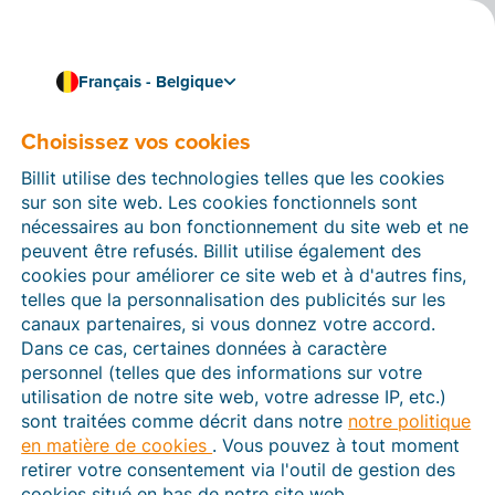
Français - Belgique
Choisissez vos cookies
Comment pouvons-nous vous aider ?
Articles d’aide
Billit utilise des technologies telles que les cookies
sur son site web. Les cookies fonctionnels sont
Dans cette section du site Web Billit, vous trouverez
nécessaires au bon fonctionnement du site web et ne
des manuels et des informations sur toutes les
peuvent être refusés. Billit utilise également des
fonctions de Billit. Vous pouvez trouver des articles
cookies pour améliorer ce site web et à d'autres fins,
d’aide via le moteur de recherche ou le menu structuré
telles que la personnalisation des publicités sur les
à gauche.
canaux partenaires, si vous donnez votre accord.
Dans ce cas, certaines données à caractère
Cherchez
personnel (telles que des informations sur votre
utilisation de notre site web, votre adresse IP, etc.)
sont traitées comme décrit dans notre
notre politique
en matière de cookies
. Vous pouvez à tout moment
Peppol
retirer votre consentement via l'outil de gestion des
cookies situé en bas de notre site web.