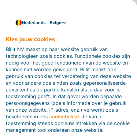
Nederlands - België
Kies jouw cookies
Hoe kunnen we je helpen?
Help-artikelen
Billit NV maakt op haar website gebruik van
technologieën zoals cookies. Functionele cookies zijn
Op deze sectie van de Billit-website vind je
nodig voor het goed functioneren van de website en
handleidingen en informatie over alle functies in Billit.
kunnen niet worden geweigerd. Billit maakt ook
Je kan help-artikelen vinden via de zoekfunctie of via
gebruik van cookies ter verbetering van deze website
de menu-structuur links.
en voor andere doeleinden zoals gepersonaliseerde
advertenties op partnerkanalen als je daarvoor je
Zoek
toestemming geeft. In dat geval worden bepaalde
persoonsgegevens (zoals informatie over je gebruik
van onze website, IP-adres, enz.) verwerkt zoals
beschreven in ons
cookiebeleid
. Je kan je
Peppol
toestemming steeds opnieuw intrekken via de cookie
management tool onderaan onze website.
Verplichte e-facturatie via Peppol januari 2026