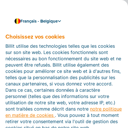
Français - Belgique
Choisissez vos cookies
Comment pouvons-nous vous aider ?
Articles d’aide
Billit utilise des technologies telles que les cookies
sur son site web. Les cookies fonctionnels sont
Dans cette section du site Web Billit, vous trouverez
nécessaires au bon fonctionnement du site web et ne
des manuels et des informations sur toutes les
peuvent être refusés. Billit utilise également des
fonctions de Billit. Vous pouvez trouver des articles
cookies pour améliorer ce site web et à d'autres fins,
d’aide via le moteur de recherche ou le menu structuré
telles que la personnalisation des publicités sur les
à gauche.
canaux partenaires, si vous donnez votre accord.
Dans ce cas, certaines données à caractère
Cherchez
personnel (telles que des informations sur votre
utilisation de notre site web, votre adresse IP, etc.)
sont traitées comme décrit dans notre
notre politique
en matière de cookies
. Vous pouvez à tout moment
Peppol
retirer votre consentement via l'outil de gestion des
cookies situé en bas de notre site web.