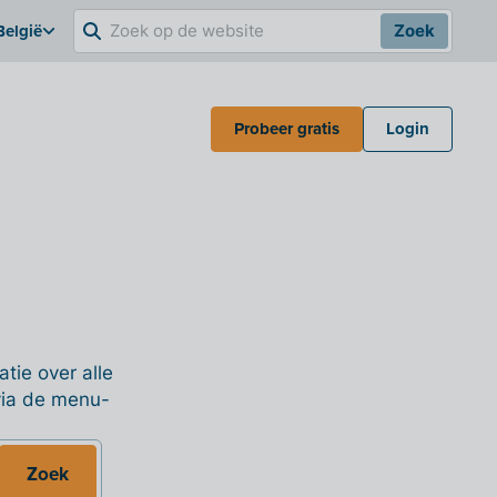
België
Zoek
Probeer gratis
Login
tie over alle
 via de menu-
Zoek