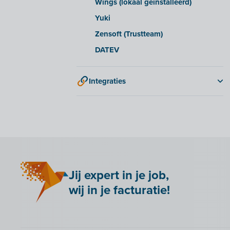
Wings (lokaal geïnstalleerd)
Yuki
Zensoft (Trustteam)
DATEV
Integraties
2BA
Adminpulse
Amazon S3
ANAF
Anlisa
Jij expert in je job,
Bancontact Pay Wero
wij in je facturatie!
Be Paid
Billit koppelen met je webshop
Bookingplanner by Stardekk