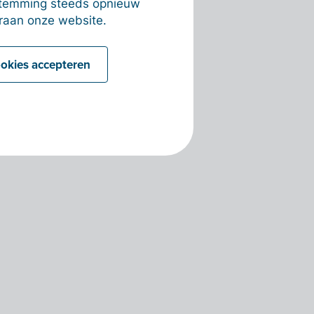
estemming steeds opnieuw
raan onze website.
ookies accepteren