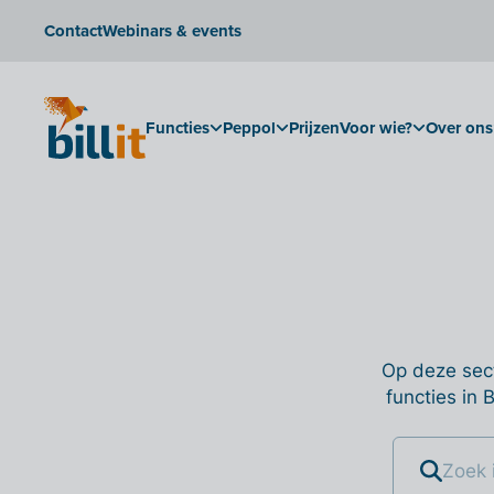
Contact
Webinars & events
Functies
Peppol
Prijzen
Voor wie?
Over ons
Op deze sect
functies in 