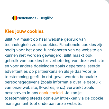
Nederlands - België
Kies jouw cookies
Hoe kunnen we je helpen?
Help-artikelen
Billit NV maakt op haar website gebruik van
technologieën zoals cookies. Functionele cookies zijn
Op deze sectie van de Billit-website vind je
nodig voor het goed functioneren van de website en
handleidingen en informatie over alle functies in Billit.
kunnen niet worden geweigerd. Billit maakt ook
Je kan help-artikelen vinden via de zoekfunctie of via
gebruik van cookies ter verbetering van deze website
de menu-structuur links.
en voor andere doeleinden zoals gepersonaliseerde
advertenties op partnerkanalen als je daarvoor je
Zoek
toestemming geeft. In dat geval worden bepaalde
persoonsgegevens (zoals informatie over je gebruik
van onze website, IP-adres, enz.) verwerkt zoals
beschreven in ons
cookiebeleid
. Je kan je
Peppol
toestemming steeds opnieuw intrekken via de cookie
management tool onderaan onze website.
Verplichte e-facturatie via Peppol januari 2026