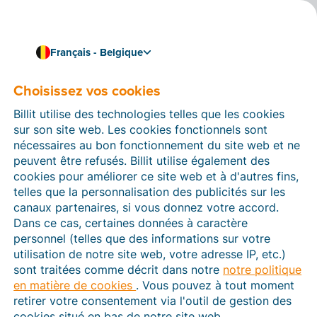
Français - Belgique
Choisissez vos cookies
Comment pouvons-nous vous aider ?
Articles d’aide
Billit utilise des technologies telles que les cookies
sur son site web. Les cookies fonctionnels sont
Dans cette section du site Web Billit, vous trouverez
nécessaires au bon fonctionnement du site web et ne
des manuels et des informations sur toutes les
peuvent être refusés. Billit utilise également des
fonctions de Billit. Vous pouvez trouver des articles
cookies pour améliorer ce site web et à d'autres fins,
d’aide via le moteur de recherche ou le menu structuré
telles que la personnalisation des publicités sur les
à gauche.
canaux partenaires, si vous donnez votre accord.
Dans ce cas, certaines données à caractère
Cherchez
personnel (telles que des informations sur votre
utilisation de notre site web, votre adresse IP, etc.)
sont traitées comme décrit dans notre
notre politique
en matière de cookies
. Vous pouvez à tout moment
Peppol
retirer votre consentement via l'outil de gestion des
cookies situé en bas de notre site web.