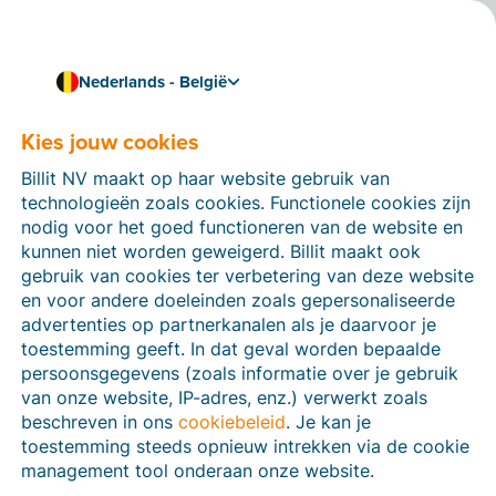
Nederlands - België
Kies jouw cookies
Hoe kunnen we je helpen?
Help-artikelen
Billit NV maakt op haar website gebruik van
technologieën zoals cookies. Functionele cookies zijn
Op deze sectie van de Billit-website vind je
nodig voor het goed functioneren van de website en
handleidingen en informatie over alle functies in Billit.
kunnen niet worden geweigerd. Billit maakt ook
Je kan help-artikelen vinden via de zoekfunctie of via
gebruik van cookies ter verbetering van deze website
de menu-structuur links.
en voor andere doeleinden zoals gepersonaliseerde
advertenties op partnerkanalen als je daarvoor je
Zoek
toestemming geeft. In dat geval worden bepaalde
persoonsgegevens (zoals informatie over je gebruik
van onze website, IP-adres, enz.) verwerkt zoals
beschreven in ons
cookiebeleid
. Je kan je
Peppol
toestemming steeds opnieuw intrekken via de cookie
management tool onderaan onze website.
Verplichte e-facturatie via Peppol januari 2026