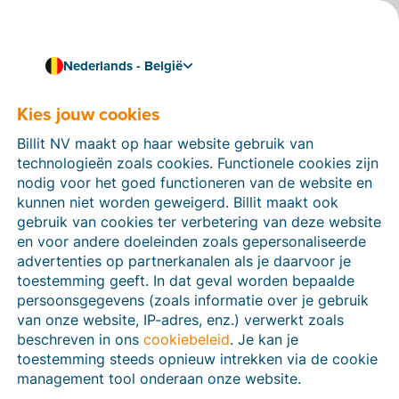
Nederlands - België
Kies jouw cookies
Hoe kunnen we je helpen?
Help-artikelen
Billit NV maakt op haar website gebruik van
technologieën zoals cookies. Functionele cookies zijn
Op deze sectie van de Billit-website vind je
nodig voor het goed functioneren van de website en
handleidingen en informatie over alle functies in Billit.
kunnen niet worden geweigerd. Billit maakt ook
Je kan help-artikelen vinden via de zoekfunctie of via
gebruik van cookies ter verbetering van deze website
de menu-structuur links.
en voor andere doeleinden zoals gepersonaliseerde
advertenties op partnerkanalen als je daarvoor je
Zoek
toestemming geeft. In dat geval worden bepaalde
persoonsgegevens (zoals informatie over je gebruik
van onze website, IP-adres, enz.) verwerkt zoals
beschreven in ons
cookiebeleid
. Je kan je
Peppol
toestemming steeds opnieuw intrekken via de cookie
management tool onderaan onze website.
Verplichte e-facturatie via Peppol januari 2026