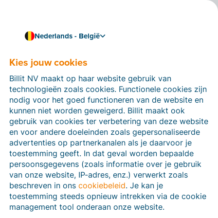
Nederlands - België
Kies jouw cookies
Hoe kunnen we je helpen?
Help-artikelen
Billit NV maakt op haar website gebruik van
technologieën zoals cookies. Functionele cookies zijn
Op deze sectie van de Billit-website vind je
nodig voor het goed functioneren van de website en
handleidingen en informatie over alle functies in Billit.
kunnen niet worden geweigerd. Billit maakt ook
Je kan help-artikelen vinden via de zoekfunctie of via
gebruik van cookies ter verbetering van deze website
de menu-structuur links.
en voor andere doeleinden zoals gepersonaliseerde
advertenties op partnerkanalen als je daarvoor je
Zoek
toestemming geeft. In dat geval worden bepaalde
persoonsgegevens (zoals informatie over je gebruik
van onze website, IP-adres, enz.) verwerkt zoals
beschreven in ons
cookiebeleid
. Je kan je
Peppol
toestemming steeds opnieuw intrekken via de cookie
management tool onderaan onze website.
Verplichte e-facturatie via Peppol januari 2026