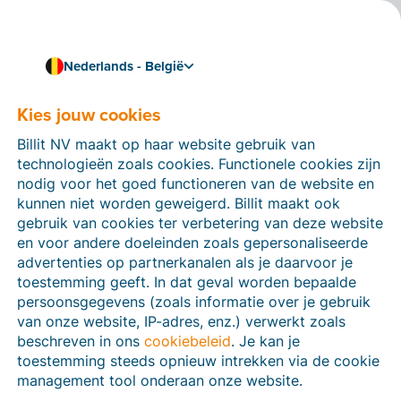
Nederlands - België
Kies jouw cookies
Hoe kunnen we je helpen?
Help-artikelen
Billit NV maakt op haar website gebruik van
technologieën zoals cookies. Functionele cookies zijn
Op deze sectie van de Billit-website vind je
nodig voor het goed functioneren van de website en
handleidingen en informatie over alle functies in Billit.
kunnen niet worden geweigerd. Billit maakt ook
Je kan help-artikelen vinden via de zoekfunctie of via
gebruik van cookies ter verbetering van deze website
de menu-structuur links.
en voor andere doeleinden zoals gepersonaliseerde
advertenties op partnerkanalen als je daarvoor je
Zoek
toestemming geeft. In dat geval worden bepaalde
persoonsgegevens (zoals informatie over je gebruik
van onze website, IP-adres, enz.) verwerkt zoals
beschreven in ons
cookiebeleid
. Je kan je
Peppol
toestemming steeds opnieuw intrekken via de cookie
management tool onderaan onze website.
Verplichte e-facturatie via Peppol januari 2026