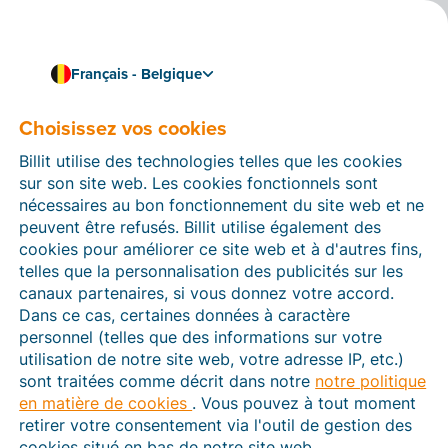
Français - Belgique
Choisissez vos cookies
Comment pouvons-nous vous aider ?
Articles d’aide
Billit utilise des technologies telles que les cookies
sur son site web. Les cookies fonctionnels sont
Dans cette section du site Web Billit, vous trouverez
nécessaires au bon fonctionnement du site web et ne
des manuels et des informations sur toutes les
peuvent être refusés. Billit utilise également des
fonctions de Billit. Vous pouvez trouver des articles
cookies pour améliorer ce site web et à d'autres fins,
d’aide via le moteur de recherche ou le menu structuré
telles que la personnalisation des publicités sur les
à gauche.
canaux partenaires, si vous donnez votre accord.
Dans ce cas, certaines données à caractère
Cherchez
personnel (telles que des informations sur votre
utilisation de notre site web, votre adresse IP, etc.)
sont traitées comme décrit dans notre
notre politique
en matière de cookies
. Vous pouvez à tout moment
Peppol
retirer votre consentement via l'outil de gestion des
cookies situé en bas de notre site web.