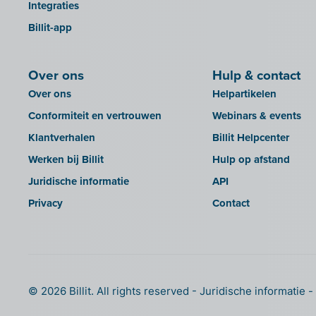
Integraties
KBC Touch
Popsy (Allegro)
Billit-app
KSeF
ROX-E.Net
LHDN (Maleisië)
Sage BOB
Over ons
Hulp & contact
Lightspeed POS Retail & Restaurant
sbb SLIM
Over ons
Helpartikelen
Mini Hotel
Silvasoft
Conformiteit en vertrouwen
Webinars & events
Mollie
Sobec
Klantverhalen
Billit Helpcenter
MyMinfin
Top Account
Werken bij Billit
Hulp op afstand
OutSmart
Twinfield
Juridische informatie
API
QR-codes
Venice (lokale installatie)
Privacy
Contact
Rexel
Venice Cloud
Robaws
VERO Count
SAT
Visual Books
Scrada
WinAuditor
© 2026 Billit. All rights reserved
Juridische informatie
Scribo
Winbooks
SDI