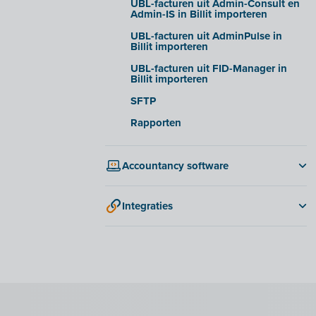
UBL-facturen uit Admin-Consult en
Admin-IS in Billit importeren
UBL-facturen uit AdminPulse in
Billit importeren
UBL-facturen uit FID-Manager in
Billit importeren
SFTP
Rapporten
Accountancy software
Exact Online
Integraties
Microsoft Business Central
2BA
Accowin
Adminpulse
Accowin Online
Amazon S3
Adfinity
ANAF
Admisol
Anlisa