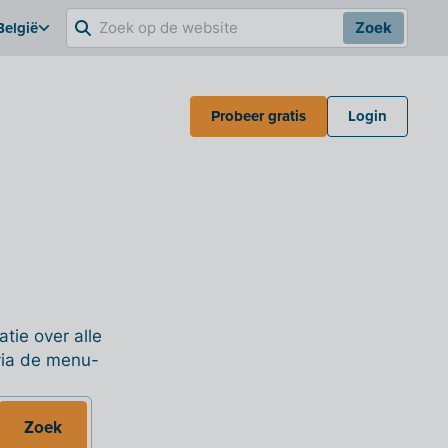
België
Zoek
Probeer gratis
Login
tie over alle
 via de menu-
Zoek