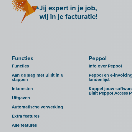
Adsolut
Jij expert in je job,
Bancontact Pay Wero
Adsolut (cloud-versie)
wij in je facturatie!
Be Paid
BoCount Dynamics
Billit koppelen met je webshop
Briljant
Bookingplanner by Stardekk
B-Wise
Calabi
Clearfacts
Car-Pass
Exact ProAcc
Functies
Peppol
Cashplannr
Expert/M Plus
Functies
Info over Peppol
CEBEO
Expert/M Plus (cloud-versie)
Aan de slag met Billit in 6
Peppol en e-invoicin
stappen
landenlijst
Clockify
Horus
Inkomsten
Koppel jouw software
Creative Shelter
Illicosoft (Attilisima)
Billit Peppol Access P
Uitgaven
Doccle
INAC
Automatische verwerking
GetMyInvoices
LEXAct (Acta-B)
Extra features
Impressto
Octopus
Alle features
KBC Mobile
OfficeM (IntraDev)