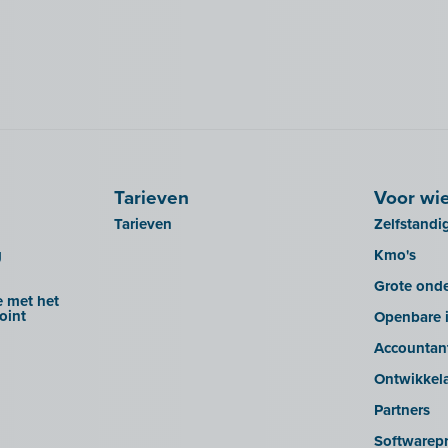
Tarieven
Voor wi
Tarieven
Zelfstandi
g
Kmo's
Grote ond
 met het
oint
Openbare i
Accountan
Ontwikkel
Partners
Softwarepr