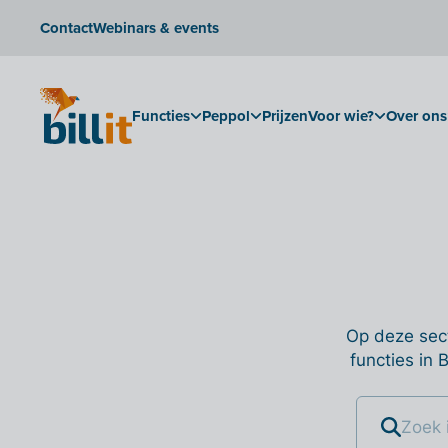
Contact
Webinars & events
Functies
Peppol
Prijzen
Voor wie?
Over ons
Op deze sect
functies in 