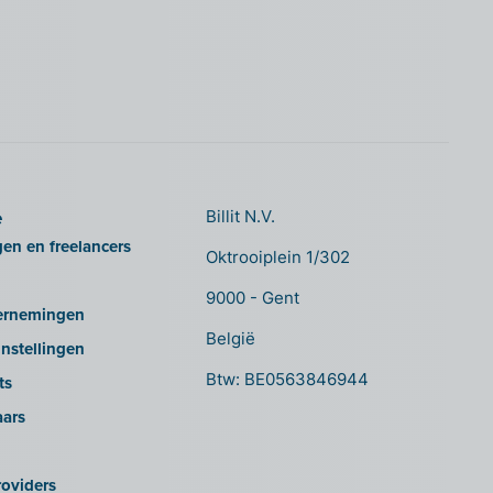
e
Billit N.V.
gen en freelancers
Oktrooiplein 1/302
9000 - Gent
ernemingen
België
nstellingen
Btw: BE0563846944
ts
aars
oviders