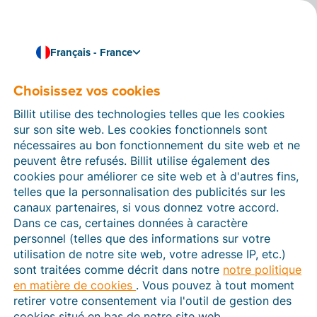
Français - France
Choisissez vos cookies
Comment pouvons-nous vous aider ?
Articles d’aide
Billit utilise des technologies telles que les cookies
sur son site web. Les cookies fonctionnels sont
Dans cette section du site Web Billit, vous trouverez
nécessaires au bon fonctionnement du site web et ne
des manuels et des informations sur toutes les
peuvent être refusés. Billit utilise également des
fonctions de Billit. Vous pouvez trouver des articles
cookies pour améliorer ce site web et à d'autres fins,
d’aide via le moteur de recherche ou le menu structuré
telles que la personnalisation des publicités sur les
à gauche.
canaux partenaires, si vous donnez votre accord.
Dans ce cas, certaines données à caractère
Cherchez
personnel (telles que des informations sur votre
utilisation de notre site web, votre adresse IP, etc.)
sont traitées comme décrit dans notre
notre politique
en matière de cookies
. Vous pouvez à tout moment
Plateforme Agréée
retirer votre consentement via l'outil de gestion des
cookies situé en bas de notre site web.