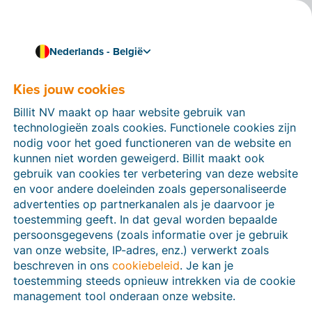
Nederlands - België
Kies jouw cookies
Hoe kunnen we je helpen?
Help-artikelen
Billit NV maakt op haar website gebruik van
technologieën zoals cookies. Functionele cookies zijn
Op deze sectie van de Billit-website vind je
nodig voor het goed functioneren van de website en
handleidingen en informatie over alle functies in Billit.
kunnen niet worden geweigerd. Billit maakt ook
Je kan help-artikelen vinden via de zoekfunctie of via
gebruik van cookies ter verbetering van deze website
de menu-structuur links.
en voor andere doeleinden zoals gepersonaliseerde
advertenties op partnerkanalen als je daarvoor je
Zoek
toestemming geeft. In dat geval worden bepaalde
persoonsgegevens (zoals informatie over je gebruik
van onze website, IP-adres, enz.) verwerkt zoals
beschreven in ons
cookiebeleid
. Je kan je
Peppol
toestemming steeds opnieuw intrekken via de cookie
management tool onderaan onze website.
Verplichte e-facturatie via Peppol januari 2026