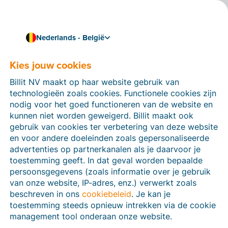
Nederlands - België
Kies jouw cookies
Hoe kunnen we je helpen?
Help-artikelen
Billit NV maakt op haar website gebruik van
technologieën zoals cookies. Functionele cookies zijn
Op deze sectie van de Billit-website vind je
nodig voor het goed functioneren van de website en
handleidingen en informatie over alle functies in Billit.
kunnen niet worden geweigerd. Billit maakt ook
Je kan help-artikelen vinden via de zoekfunctie of via
gebruik van cookies ter verbetering van deze website
de menu-structuur links.
en voor andere doeleinden zoals gepersonaliseerde
advertenties op partnerkanalen als je daarvoor je
Zoek
toestemming geeft. In dat geval worden bepaalde
persoonsgegevens (zoals informatie over je gebruik
van onze website, IP-adres, enz.) verwerkt zoals
beschreven in ons
cookiebeleid
. Je kan je
Peppol
toestemming steeds opnieuw intrekken via de cookie
management tool onderaan onze website.
Verplichte e-facturatie via Peppol januari 2026