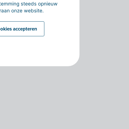
estemming steeds opnieuw
raan onze website.
ookies accepteren