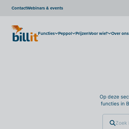
Contact
Webinars & events
Functies
Peppol
Prijzen
Voor wie?
Over ons
Op deze sect
functies in 