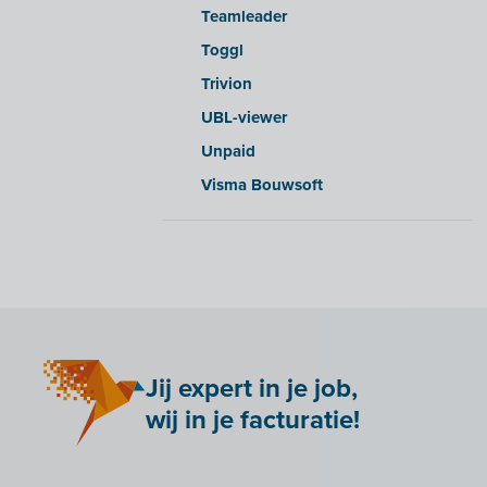
Teamleader
Yuki
Toggl
Zensoft (Trustteam)
Trivion
DATEV
UBL-viewer
Unpaid
Visma Bouwsoft
Jij expert in je job,
wij in je facturatie!