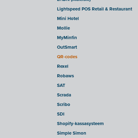
sbb SLIM
Lightspeed POS Retail & Restaurant
Silvasoft
Mini Hotel
Sobec
Mollie
Top Account
MyMinfin
Twinfield
OutSmart
Venice (lokale installatie)
QR-codes
Venice Cloud
Rexel
VERO Count
Robaws
Visual Books
SAT
WinAuditor
Scrada
Winbooks
Scribo
Winbooks Connect - On Web
SDI
Wings (cloud-versie of Webservice
Shopify-kassasysteem
module)
Simple Simon
Wings (lokaal geïnstalleerd)