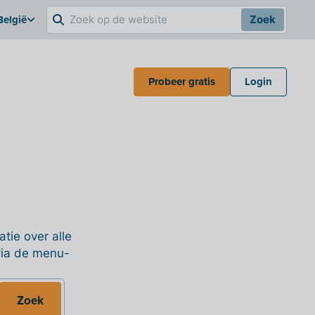
België
Zoek
Probeer gratis
Login
tie over alle
 via de menu-
Zoek