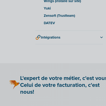
Wings (installé sur site)
Yuki
Zensoft (Trustteam)
DATEV
Intégrations
Adminpulse
Anlisa
Bancontact Pay Wero
Be Paid
Lier Billit à votre boutique en ligne
L'expert de votre métier, c'est vou
Bookingplanner by Stardekk
Celui de votre facturation, c'est
Car-Pass
nous!
Cashplannr
CEBEO