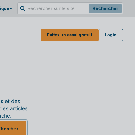
gique
Rechercher
Faites un essai gratuit
Login
ls et des
des articles
uche.
herchez