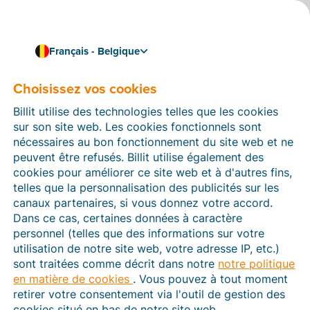
Français - Belgique
Choisissez vos cookies
Comment pouvons-nous vous aider ?
Articles d’aide
Billit utilise des technologies telles que les cookies
sur son site web. Les cookies fonctionnels sont
Dans cette section du site Web Billit, vous trouverez
nécessaires au bon fonctionnement du site web et ne
des manuels et des informations sur toutes les
peuvent être refusés. Billit utilise également des
fonctions de Billit. Vous pouvez trouver des articles
cookies pour améliorer ce site web et à d'autres fins,
d’aide via le moteur de recherche ou le menu structuré
telles que la personnalisation des publicités sur les
à gauche.
canaux partenaires, si vous donnez votre accord.
Dans ce cas, certaines données à caractère
Cherchez
personnel (telles que des informations sur votre
utilisation de notre site web, votre adresse IP, etc.)
sont traitées comme décrit dans notre
notre politique
en matière de cookies
. Vous pouvez à tout moment
Peppol
retirer votre consentement via l'outil de gestion des
cookies situé en bas de notre site web.