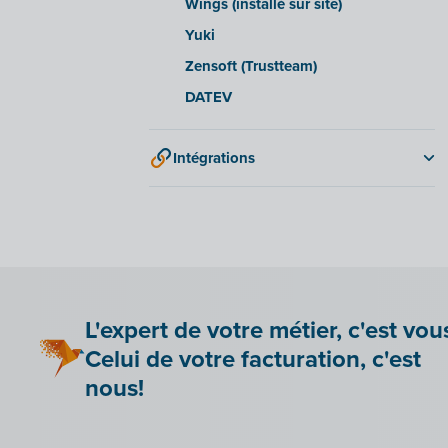
Wings (installé sur site)
Yuki
Zensoft (Trustteam)
DATEV
Intégrations
Adminpulse
Anlisa
Bancontact Pay Wero
Be Paid
Lier Billit à votre boutique en ligne
L'expert de votre métier, c'est vou
Bookingplanner by Stardekk
Celui de votre facturation, c'est
Car-Pass
nous!
Cashplannr
CEBEO