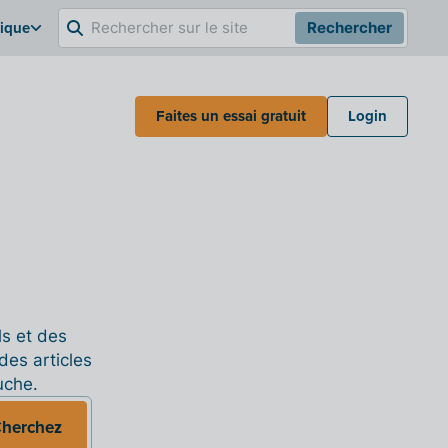
gique
Rechercher
Faites un essai gratuit
Login
ls et des
des articles
uche.
herchez