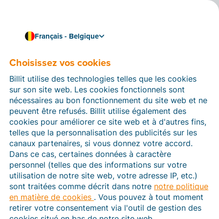
Français - Belgique
Choisissez vos cookies
Comment pouvons-nous vous aider ?
Articles d’aide
Billit utilise des technologies telles que les cookies
sur son site web. Les cookies fonctionnels sont
Dans cette section du site Web Billit, vous trouverez
nécessaires au bon fonctionnement du site web et ne
des manuels et des informations sur toutes les
peuvent être refusés. Billit utilise également des
fonctions de Billit. Vous pouvez trouver des articles
cookies pour améliorer ce site web et à d'autres fins,
d’aide via le moteur de recherche ou le menu structuré
telles que la personnalisation des publicités sur les
à gauche.
canaux partenaires, si vous donnez votre accord.
Dans ce cas, certaines données à caractère
Cherchez
personnel (telles que des informations sur votre
utilisation de notre site web, votre adresse IP, etc.)
sont traitées comme décrit dans notre
notre politique
en matière de cookies
. Vous pouvez à tout moment
Peppol
retirer votre consentement via l'outil de gestion des
cookies situé en bas de notre site web.