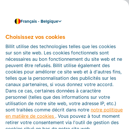
Français - Belgique
Choisissez vos cookies
Comment pouvons-nous vous aider ?
Articles d’aide
Billit utilise des technologies telles que les cookies
sur son site web. Les cookies fonctionnels sont
Dans cette section du site Web Billit, vous trouverez
nécessaires au bon fonctionnement du site web et ne
des manuels et des informations sur toutes les
peuvent être refusés. Billit utilise également des
fonctions de Billit. Vous pouvez trouver des articles
cookies pour améliorer ce site web et à d'autres fins,
d’aide via le moteur de recherche ou le menu structuré
telles que la personnalisation des publicités sur les
à gauche.
canaux partenaires, si vous donnez votre accord.
Dans ce cas, certaines données à caractère
Cherchez
personnel (telles que des informations sur votre
utilisation de notre site web, votre adresse IP, etc.)
sont traitées comme décrit dans notre
notre politique
en matière de cookies
. Vous pouvez à tout moment
Peppol
retirer votre consentement via l'outil de gestion des
cookies situé en bas de notre site web.