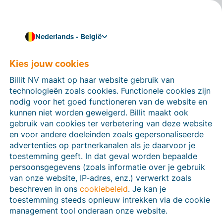
Nederlands - België
Kies jouw cookies
Hoe kunnen we je helpen?
Help-artikelen
Billit NV maakt op haar website gebruik van
technologieën zoals cookies. Functionele cookies zijn
Op deze sectie van de Billit-website vind je
nodig voor het goed functioneren van de website en
handleidingen en informatie over alle functies in Billit.
kunnen niet worden geweigerd. Billit maakt ook
Je kan help-artikelen vinden via de zoekfunctie of via
gebruik van cookies ter verbetering van deze website
de menu-structuur links.
en voor andere doeleinden zoals gepersonaliseerde
advertenties op partnerkanalen als je daarvoor je
Zoek
toestemming geeft. In dat geval worden bepaalde
persoonsgegevens (zoals informatie over je gebruik
van onze website, IP-adres, enz.) verwerkt zoals
beschreven in ons
cookiebeleid
. Je kan je
Peppol
toestemming steeds opnieuw intrekken via de cookie
management tool onderaan onze website.
Verplichte e-facturatie via Peppol januari 2026