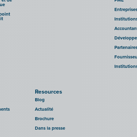
 et de
PME
que
Entreprise
 point
it
Institutio
Accountan
Développe
Partenaire
Fournisseu
Institution
Resources
Blog
ments
Actualité
Brochure
Dans la presse