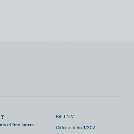
 ?
Billit N.V.
ts et free-lances
Oktrooiplein 1/302