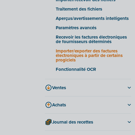
Onglet « Documents d'entreprise »
Traitement des fichiers
Onglet « Facturation électronique »
Aperçus/avertissements intelligents
Foire aux questions
Paramètres avancés
Recevoir les factures électroniques
de fournisseurs déterminés
Importer/exporter des factures
électroniques à partir de certains
progiciels
Fonctionnalité OCR
Ventes
Options et possibilités en matière de
factures
Achats
Créer et envoyer une facture
Factures
Rappels
Journal des recettes
Notes de crédit
Facturation périodique
Tenir un journal des recettes
Approuver les frais