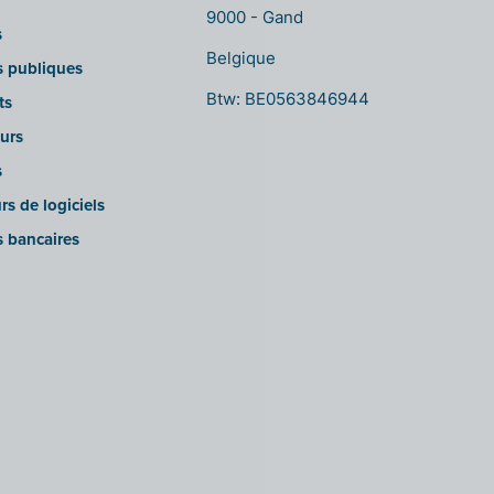
9000 - Gand
s
Belgique
ns publiques
Btw: BE0563846944
ts
urs
s
rs de logiciels
s bancaires