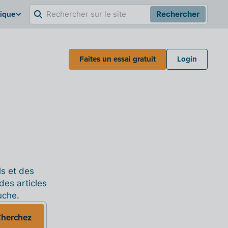
gique
Rechercher
Faites un essai gratuit
Login
ls et des
des articles
uche.
herchez