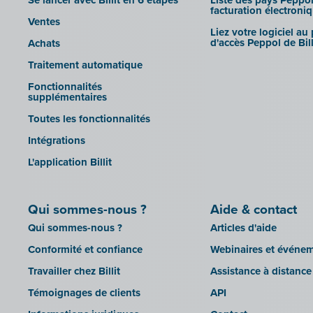
Se lancer avec Billit en 6 étapes
Liste des pays Peppol
FID-Manager dans Billit
CBC Mobile
facturation électroni
Horus
Ventes
SFTP
CBC Touch
Liez votre logiciel au
Illicosoft (Attilisima)
d'accès Peppol de Bill
Achats
KSeF
INAC
Traitement automatique
LHDN (Malaisie)
LEXAct (Acta-B)
Fonctionnalités
Lightspeed POS Retail & Restaurant
supplémentaires
Octopus
Mollie
Toutes les fonctionnalités
OfficeM (IntraDev)
Intégration des documents
Intégrations
Popsy (Allegro)
MyMinfin
L'application Billit
ROX-E.Net
OutSmart
Sage BOB
Codes QR
Qui sommes-nous ?
sbb SLIM
Aide & contact
Rexel
Qui sommes-nous ?
Articles d'aide
Silvasoft
Robaws
Conformité et confiance
Webinaires et événe
Sobec
Scrada
Travailler chez Billit
Assistance à distance
Top Account
Scribo
Témoignages de clients
API
Twinfield
SDI