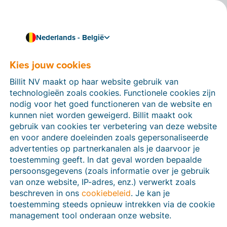
Nederlands - België
Kies jouw cookies
Hoe kunnen we je helpen?
Help-artikelen
Billit NV maakt op haar website gebruik van
technologieën zoals cookies. Functionele cookies zijn
Op deze sectie van de Billit-website vind je
nodig voor het goed functioneren van de website en
handleidingen en informatie over alle functies in Billit.
kunnen niet worden geweigerd. Billit maakt ook
Je kan help-artikelen vinden via de zoekfunctie of via
gebruik van cookies ter verbetering van deze website
de menu-structuur links.
en voor andere doeleinden zoals gepersonaliseerde
advertenties op partnerkanalen als je daarvoor je
Zoek
toestemming geeft. In dat geval worden bepaalde
persoonsgegevens (zoals informatie over je gebruik
van onze website, IP-adres, enz.) verwerkt zoals
beschreven in ons
cookiebeleid
. Je kan je
Peppol
toestemming steeds opnieuw intrekken via de cookie
management tool onderaan onze website.
Verplichte e-facturatie via Peppol januari 2026