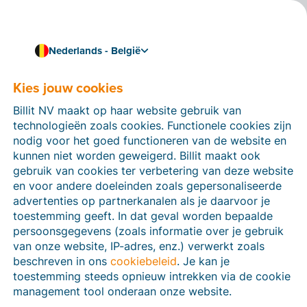
Nederlands - België
Kies jouw cookies
Hoe kunnen we je helpen?
Help-artikelen
Billit NV maakt op haar website gebruik van
technologieën zoals cookies. Functionele cookies zijn
Op deze sectie van de Billit-website vind je
nodig voor het goed functioneren van de website en
handleidingen en informatie over alle functies in Billit.
kunnen niet worden geweigerd. Billit maakt ook
Je kan help-artikelen vinden via de zoekfunctie of via
gebruik van cookies ter verbetering van deze website
de menu-structuur links.
en voor andere doeleinden zoals gepersonaliseerde
advertenties op partnerkanalen als je daarvoor je
Zoek
toestemming geeft. In dat geval worden bepaalde
persoonsgegevens (zoals informatie over je gebruik
van onze website, IP-adres, enz.) verwerkt zoals
beschreven in ons
cookiebeleid
. Je kan je
Peppol
toestemming steeds opnieuw intrekken via de cookie
management tool onderaan onze website.
Verplichte e-facturatie via Peppol januari 2026