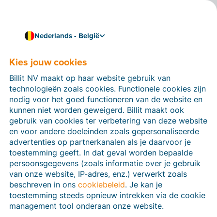
Nederlands - België
Kies jouw cookies
Hoe kunnen we je helpen?
Help-artikelen
Billit NV maakt op haar website gebruik van
technologieën zoals cookies. Functionele cookies zijn
Op deze sectie van de Billit-website vind je
nodig voor het goed functioneren van de website en
handleidingen en informatie over alle functies in Billit.
kunnen niet worden geweigerd. Billit maakt ook
Je kan help-artikelen vinden via de zoekfunctie of via
gebruik van cookies ter verbetering van deze website
de menu-structuur links.
en voor andere doeleinden zoals gepersonaliseerde
advertenties op partnerkanalen als je daarvoor je
Zoek
toestemming geeft. In dat geval worden bepaalde
persoonsgegevens (zoals informatie over je gebruik
van onze website, IP-adres, enz.) verwerkt zoals
beschreven in ons
cookiebeleid
. Je kan je
Peppol
toestemming steeds opnieuw intrekken via de cookie
management tool onderaan onze website.
Verplichte e-facturatie via Peppol januari 2026