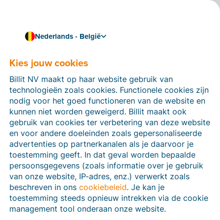
Nederlands - België
Kies jouw cookies
Hoe kunnen we je helpen?
Help-artikelen
Billit NV maakt op haar website gebruik van
technologieën zoals cookies. Functionele cookies zijn
Op deze sectie van de Billit-website vind je
nodig voor het goed functioneren van de website en
handleidingen en informatie over alle functies in Billit.
kunnen niet worden geweigerd. Billit maakt ook
Je kan help-artikelen vinden via de zoekfunctie of via
gebruik van cookies ter verbetering van deze website
de menu-structuur links.
en voor andere doeleinden zoals gepersonaliseerde
advertenties op partnerkanalen als je daarvoor je
Zoek
toestemming geeft. In dat geval worden bepaalde
persoonsgegevens (zoals informatie over je gebruik
van onze website, IP-adres, enz.) verwerkt zoals
beschreven in ons
cookiebeleid
. Je kan je
Peppol
toestemming steeds opnieuw intrekken via de cookie
management tool onderaan onze website.
Verplichte e-facturatie via Peppol januari 2026