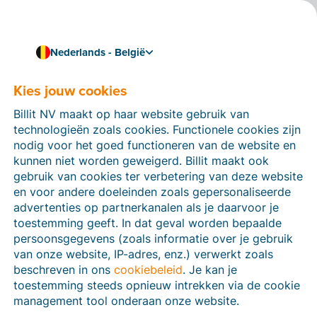
Nederlands - België
Kies jouw cookies
Hoe kunnen we je helpen?
Help-artikelen
Billit NV maakt op haar website gebruik van
technologieën zoals cookies. Functionele cookies zijn
Op deze sectie van de Billit-website vind je
nodig voor het goed functioneren van de website en
handleidingen en informatie over alle functies in Billit.
kunnen niet worden geweigerd. Billit maakt ook
Je kan help-artikelen vinden via de zoekfunctie of via
gebruik van cookies ter verbetering van deze website
de menu-structuur links.
en voor andere doeleinden zoals gepersonaliseerde
advertenties op partnerkanalen als je daarvoor je
Zoek
toestemming geeft. In dat geval worden bepaalde
persoonsgegevens (zoals informatie over je gebruik
van onze website, IP-adres, enz.) verwerkt zoals
beschreven in ons
cookiebeleid
. Je kan je
Peppol
toestemming steeds opnieuw intrekken via de cookie
management tool onderaan onze website.
Verplichte e-facturatie via Peppol januari 2026