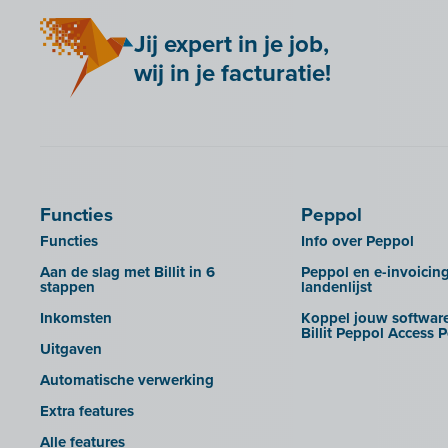
Anlisa
Adsolut
Rechten beheren van je
dossierbeheerders
Jij expert in je job,
Bancontact Pay Wero
Adsolut (cloud-versie)
wij in je facturatie!
Huisstijl Accountantsportaal
Be Paid
BoCount Dynamics
UBL-facturen uit Admin-Consult en
Billit koppelen met je webshop
Briljant
Admin-IS in Billit importeren
Bookingplanner by Stardekk
B-Wise
UBL-facturen uit AdminPulse in
Billit importeren
Calabi
Clearfacts
UBL-facturen uit FID-Manager in
Car-Pass
Exact ProAcc
Billit importeren
Functies
Peppol
Cashplannr
Expert/M Plus
SFTP
Functies
Info over Peppol
CEBEO
Expert/M Plus (cloud-versie)
Rapporten
Aan de slag met Billit in 6
Peppol en e-invoicin
stappen
landenlijst
Clockify
Horus
Inkomsten
Koppel jouw software
Creative Shelter
Illicosoft (Attilisima)
Billit Peppol Access P
Uitgaven
Doccle
INAC
Automatische verwerking
GetMyInvoices
LEXAct (Acta-B)
Extra features
Impressto
Octopus
Alle features
KBC Mobile