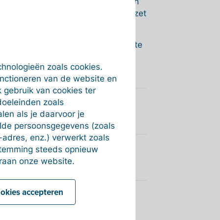
'-knop. Vul de naam van de klant in
 je een overzicht van de totale omzet
 in het datumveld een periode aan te
chnologieën zoals cookies.
unctioneren van de website en
 gebruik van cookies ter
doeleinden zoals
en als je daarvoor je
alde persoonsgegevens (zoals
-adres, enz.) verwerkt zoals
estemming steeds opnieuw
raan onze website.
ookies accepteren