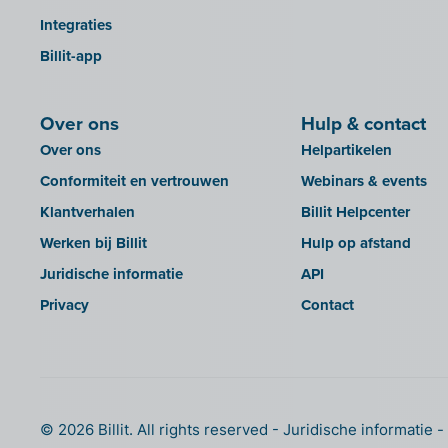
OfficeM (IntraDev)
Integraties
KBC Touch
Popsy (Allegro)
Billit-app
KSeF
ROX-E.Net
LHDN (Maleisië)
Sage BOB
Over ons
Hulp & contact
Lightspeed POS Retail & Restaurant
sbb SLIM
Over ons
Helpartikelen
Mini Hotel
Silvasoft
Conformiteit en vertrouwen
Webinars & events
Mollie
Sobec
Klantverhalen
Billit Helpcenter
MyMinfin
Top Account
Werken bij Billit
Hulp op afstand
OutSmart
Twinfield
Juridische informatie
API
QR-codes
Venice (lokale installatie)
Privacy
Contact
Rexel
Venice Cloud
Robaws
VERO Count
SAT
Visual Books
Scrada
WinAuditor
© 2026 Billit. All rights reserved
Juridische informatie
Scribo
Winbooks