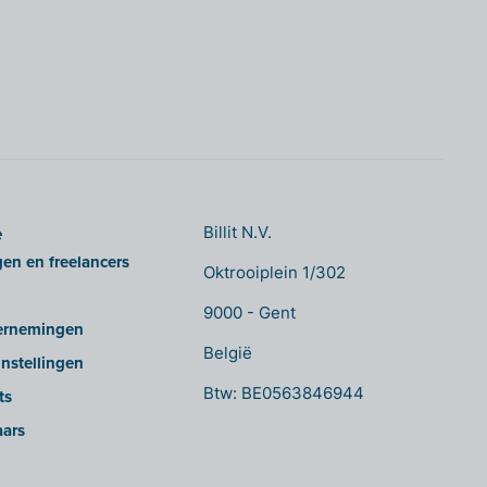
e
Billit N.V.
gen en freelancers
Oktrooiplein 1/302
9000 - Gent
ernemingen
België
nstellingen
Btw: BE0563846944
ts
aars