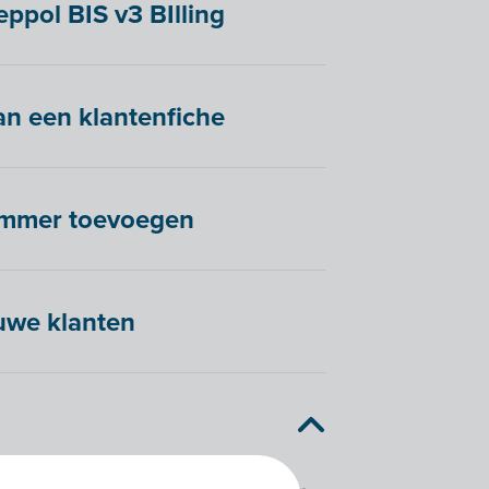
ppol BIS v3 BIlling
n een klantenfiche
ummer toevoegen
euwe klanten