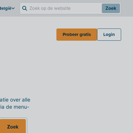
België
Zoek
Probeer gratis
Login
tie over alle
 via de menu-
Zoek