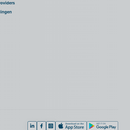
oviders
lingen