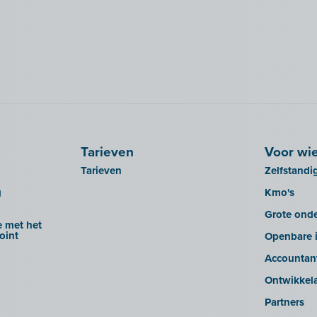
Tarieven
Voor wi
Tarieven
Zelfstandi
g
Kmo's
Grote ond
 met het
oint
Openbare i
Accountan
Ontwikkel
Partners