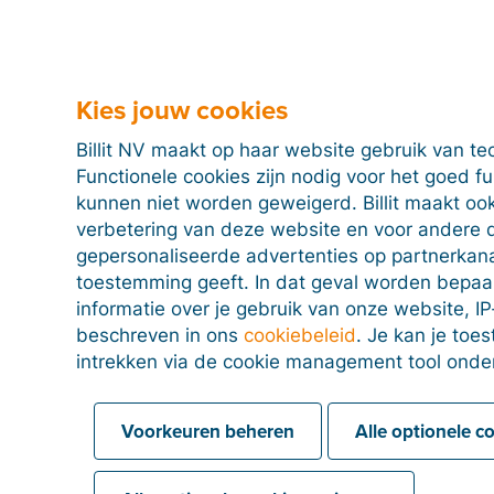
Ga naar het menu '
Inkomsten
'
en klik op de '
Filters
en bevestig om te zoeken. Onderaan de pagina krijg
voor die betreffende klant.
Je kan je zoekopdracht ook verder specifiëren door
Kies jouw cookies
duiden waarvoor je de omzet wil berekenen.
Billit NV maakt op haar website gebruik van te
Functionele cookies zijn nodig voor het goed f
kunnen niet worden geweigerd. Billit maakt ook
verbetering van deze website en voor andere 
Peppol-status in de klantenlijst
gepersonaliseerde advertenties op partnerkanal
toestemming geeft. In dat geval worden bepa
informatie over je gebruik van onze website, IP
beschreven in ons
cookiebeleid
. Je kan je to
Peppol-status in de klantenfiche
intrekken via de cookie management tool onde
Voorkeuren beheren
Alle optionele c