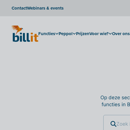
Contact
Webinars & events
Functies
Peppol
Prijzen
Voor wie?
Over ons
Op deze sect
functies in 