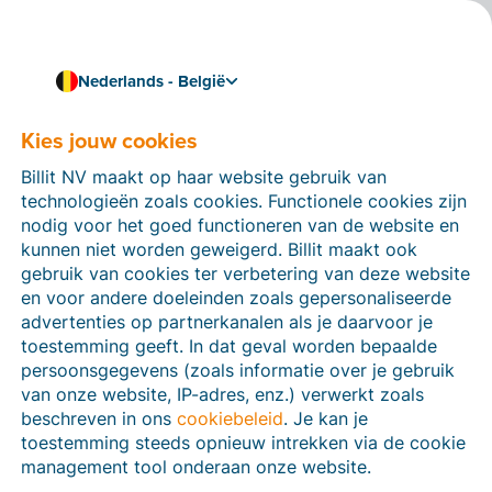
Nederlands - België
Kies jouw cookies
Hoe kunnen we je helpen?
Help-artikelen
Billit NV maakt op haar website gebruik van
technologieën zoals cookies. Functionele cookies zijn
Op deze sectie van de Billit-website vind je
nodig voor het goed functioneren van de website en
handleidingen en informatie over alle functies in Billit.
kunnen niet worden geweigerd. Billit maakt ook
Je kan help-artikelen vinden via de zoekfunctie of via
gebruik van cookies ter verbetering van deze website
de menu-structuur links.
en voor andere doeleinden zoals gepersonaliseerde
advertenties op partnerkanalen als je daarvoor je
Zoek
toestemming geeft. In dat geval worden bepaalde
persoonsgegevens (zoals informatie over je gebruik
van onze website, IP-adres, enz.) verwerkt zoals
beschreven in ons
cookiebeleid
. Je kan je
Peppol
toestemming steeds opnieuw intrekken via de cookie
management tool onderaan onze website.
Verplichte e-facturatie via Peppol januari 2026