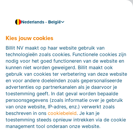
Nederlands - België
Kies jouw cookies
Hoe kunnen we je helpen?
Help-artikelen
Billit NV maakt op haar website gebruik van
technologieën zoals cookies. Functionele cookies zijn
Op deze sectie van de Billit-website vind je
nodig voor het goed functioneren van de website en
handleidingen en informatie over alle functies in Billit.
kunnen niet worden geweigerd. Billit maakt ook
Je kan help-artikelen vinden via de zoekfunctie of via
gebruik van cookies ter verbetering van deze website
de menu-structuur links.
en voor andere doeleinden zoals gepersonaliseerde
advertenties op partnerkanalen als je daarvoor je
Zoek
toestemming geeft. In dat geval worden bepaalde
persoonsgegevens (zoals informatie over je gebruik
van onze website, IP-adres, enz.) verwerkt zoals
beschreven in ons
cookiebeleid
. Je kan je
Peppol
toestemming steeds opnieuw intrekken via de cookie
management tool onderaan onze website.
Verplichte e-facturatie via Peppol januari 2026