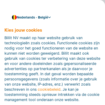
Nederlands - België
Kies jouw cookies
Hoe kunnen we je helpen?
Help-artikelen
Billit NV maakt op haar website gebruik van
technologieën zoals cookies. Functionele cookies zijn
Op deze sectie van de Billit-website vind je
nodig voor het goed functioneren van de website en
handleidingen en informatie over alle functies in Billit.
kunnen niet worden geweigerd. Billit maakt ook
Je kan help-artikelen vinden via de zoekfunctie of via
gebruik van cookies ter verbetering van deze website
de menu-structuur links.
en voor andere doeleinden zoals gepersonaliseerde
advertenties op partnerkanalen als je daarvoor je
Zoek
toestemming geeft. In dat geval worden bepaalde
persoonsgegevens (zoals informatie over je gebruik
van onze website, IP-adres, enz.) verwerkt zoals
beschreven in ons
cookiebeleid
. Je kan je
Peppol
toestemming steeds opnieuw intrekken via de cookie
management tool onderaan onze website.
Verplichte e-facturatie via Peppol januari 2026