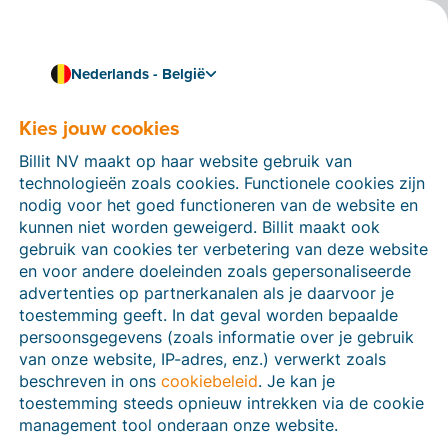
Nederlands - België
Kies jouw cookies
Hoe kunnen we je helpen?
Help-artikelen
Billit NV maakt op haar website gebruik van
technologieën zoals cookies. Functionele cookies zijn
Op deze sectie van de Billit-website vind je
nodig voor het goed functioneren van de website en
handleidingen en informatie over alle functies in Billit.
kunnen niet worden geweigerd. Billit maakt ook
Je kan help-artikelen vinden via de zoekfunctie of via
gebruik van cookies ter verbetering van deze website
de menu-structuur links.
en voor andere doeleinden zoals gepersonaliseerde
advertenties op partnerkanalen als je daarvoor je
Zoek
toestemming geeft. In dat geval worden bepaalde
persoonsgegevens (zoals informatie over je gebruik
van onze website, IP-adres, enz.) verwerkt zoals
beschreven in ons
cookiebeleid
. Je kan je
Peppol
toestemming steeds opnieuw intrekken via de cookie
management tool onderaan onze website.
Verplichte e-facturatie via Peppol januari 2026