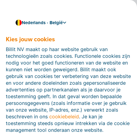
Nederlands - België
Kies jouw cookies
Hoe kunnen we je helpen?
Help-artikelen
Billit NV maakt op haar website gebruik van
technologieën zoals cookies. Functionele cookies zijn
Op deze sectie van de Billit-website vind je
nodig voor het goed functioneren van de website en
handleidingen en informatie over alle functies in Billit.
kunnen niet worden geweigerd. Billit maakt ook
Je kan help-artikelen vinden via de zoekfunctie of via
gebruik van cookies ter verbetering van deze website
de menu-structuur links.
en voor andere doeleinden zoals gepersonaliseerde
advertenties op partnerkanalen als je daarvoor je
Zoek
toestemming geeft. In dat geval worden bepaalde
persoonsgegevens (zoals informatie over je gebruik
van onze website, IP-adres, enz.) verwerkt zoals
beschreven in ons
cookiebeleid
. Je kan je
Peppol
toestemming steeds opnieuw intrekken via de cookie
management tool onderaan onze website.
Verplichte e-facturatie via Peppol januari 2026