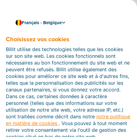
Français - Belgique
Choisissez vos cookies
Comment pouvons-nous vous aider ?
Articles d’aide
Billit utilise des technologies telles que les cookies
sur son site web. Les cookies fonctionnels sont
Dans cette section du site Web Billit, vous trouverez
nécessaires au bon fonctionnement du site web et ne
des manuels et des informations sur toutes les
peuvent être refusés. Billit utilise également des
fonctions de Billit. Vous pouvez trouver des articles
cookies pour améliorer ce site web et à d'autres fins,
d’aide via le moteur de recherche ou le menu structuré
telles que la personnalisation des publicités sur les
à gauche.
canaux partenaires, si vous donnez votre accord.
Dans ce cas, certaines données à caractère
Cherchez
personnel (telles que des informations sur votre
utilisation de notre site web, votre adresse IP, etc.)
sont traitées comme décrit dans notre
notre politique
en matière de cookies
. Vous pouvez à tout moment
Peppol
retirer votre consentement via l'outil de gestion des
cookies situé en bas de notre site web.