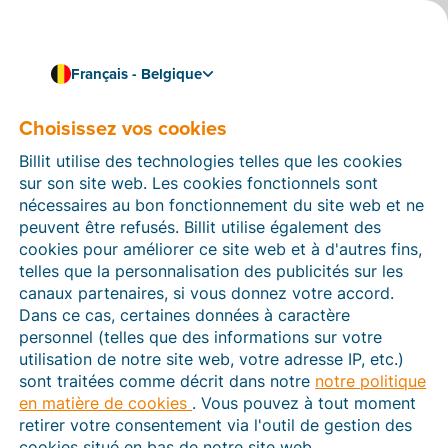
Français - Belgique
Choisissez vos cookies
Comment pouvons-nous vous aider ?
Articles d’aide
Billit utilise des technologies telles que les cookies
sur son site web. Les cookies fonctionnels sont
Dans cette section du site Web Billit, vous trouverez
nécessaires au bon fonctionnement du site web et ne
des manuels et des informations sur toutes les
peuvent être refusés. Billit utilise également des
fonctions de Billit. Vous pouvez trouver des articles
cookies pour améliorer ce site web et à d'autres fins,
d’aide via le moteur de recherche ou le menu structuré
telles que la personnalisation des publicités sur les
à gauche.
canaux partenaires, si vous donnez votre accord.
Dans ce cas, certaines données à caractère
Cherchez
personnel (telles que des informations sur votre
utilisation de notre site web, votre adresse IP, etc.)
sont traitées comme décrit dans notre
notre politique
en matière de cookies
. Vous pouvez à tout moment
Peppol
retirer votre consentement via l'outil de gestion des
cookies situé en bas de notre site web.