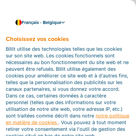
Français - Belgique
Choisissez vos cookies
Comment pouvons-nous vous aider ?
Articles d’aide
Billit utilise des technologies telles que les cookies
sur son site web. Les cookies fonctionnels sont
Dans cette section du site Web Billit, vous trouverez
nécessaires au bon fonctionnement du site web et ne
des manuels et des informations sur toutes les
peuvent être refusés. Billit utilise également des
fonctions de Billit. Vous pouvez trouver des articles
cookies pour améliorer ce site web et à d'autres fins,
d’aide via le moteur de recherche ou le menu structuré
telles que la personnalisation des publicités sur les
à gauche.
canaux partenaires, si vous donnez votre accord.
Dans ce cas, certaines données à caractère
Cherchez
personnel (telles que des informations sur votre
utilisation de notre site web, votre adresse IP, etc.)
sont traitées comme décrit dans notre
notre politique
en matière de cookies
. Vous pouvez à tout moment
Peppol
retirer votre consentement via l'outil de gestion des
cookies situé en bas de notre site web.