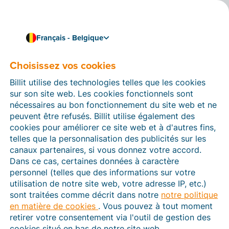
Français - Belgique
Choisissez vos cookies
Comment pouvons-nous vous aider ?
Articles d’aide
Billit utilise des technologies telles que les cookies
sur son site web. Les cookies fonctionnels sont
Dans cette section du site Web Billit, vous trouverez
nécessaires au bon fonctionnement du site web et ne
des manuels et des informations sur toutes les
peuvent être refusés. Billit utilise également des
fonctions de Billit. Vous pouvez trouver des articles
cookies pour améliorer ce site web et à d'autres fins,
d’aide via le moteur de recherche ou le menu structuré
telles que la personnalisation des publicités sur les
à gauche.
canaux partenaires, si vous donnez votre accord.
Dans ce cas, certaines données à caractère
Cherchez
personnel (telles que des informations sur votre
utilisation de notre site web, votre adresse IP, etc.)
sont traitées comme décrit dans notre
notre politique
en matière de cookies
. Vous pouvez à tout moment
Peppol
retirer votre consentement via l'outil de gestion des
cookies situé en bas de notre site web.