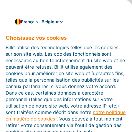
Français - Belgique
Choisissez vos cookies
Comment pouvons-nous vous aider ?
Articles d’aide
Billit utilise des technologies telles que les cookies
sur son site web. Les cookies fonctionnels sont
Dans cette section du site Web Billit, vous trouverez
nécessaires au bon fonctionnement du site web et ne
des manuels et des informations sur toutes les
peuvent être refusés. Billit utilise également des
fonctions de Billit. Vous pouvez trouver des articles
cookies pour améliorer ce site web et à d'autres fins,
d’aide via le moteur de recherche ou le menu structuré
telles que la personnalisation des publicités sur les
à gauche.
canaux partenaires, si vous donnez votre accord.
Dans ce cas, certaines données à caractère
Cherchez
personnel (telles que des informations sur votre
utilisation de notre site web, votre adresse IP, etc.)
sont traitées comme décrit dans notre
notre politique
en matière de cookies
. Vous pouvez à tout moment
Peppol
retirer votre consentement via l'outil de gestion des
cookies situé en bas de notre site web.