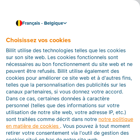
Français - Belgique
Choisissez vos cookies
Comment pouvons-nous vous aider ?
Articles d’aide
Billit utilise des technologies telles que les cookies
sur son site web. Les cookies fonctionnels sont
Dans cette section du site Web Billit, vous trouverez
nécessaires au bon fonctionnement du site web et ne
des manuels et des informations sur toutes les
peuvent être refusés. Billit utilise également des
fonctions de Billit. Vous pouvez trouver des articles
cookies pour améliorer ce site web et à d'autres fins,
d’aide via le moteur de recherche ou le menu structuré
telles que la personnalisation des publicités sur les
à gauche.
canaux partenaires, si vous donnez votre accord.
Dans ce cas, certaines données à caractère
Cherchez
personnel (telles que des informations sur votre
utilisation de notre site web, votre adresse IP, etc.)
sont traitées comme décrit dans notre
notre politique
en matière de cookies
. Vous pouvez à tout moment
Peppol
retirer votre consentement via l'outil de gestion des
cookies situé en bas de notre site web.