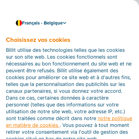
Français - Belgique
Choisissez vos cookies
Comment pouvons-nous vous aider ?
Articles d’aide
Billit utilise des technologies telles que les cookies
sur son site web. Les cookies fonctionnels sont
Dans cette section du site Web Billit, vous trouverez
nécessaires au bon fonctionnement du site web et ne
des manuels et des informations sur toutes les
peuvent être refusés. Billit utilise également des
fonctions de Billit. Vous pouvez trouver des articles
cookies pour améliorer ce site web et à d'autres fins,
d’aide via le moteur de recherche ou le menu structuré
telles que la personnalisation des publicités sur les
à gauche.
canaux partenaires, si vous donnez votre accord.
Dans ce cas, certaines données à caractère
Cherchez
personnel (telles que des informations sur votre
utilisation de notre site web, votre adresse IP, etc.)
sont traitées comme décrit dans notre
notre politique
en matière de cookies
. Vous pouvez à tout moment
Peppol
retirer votre consentement via l'outil de gestion des
cookies situé en bas de notre site web.